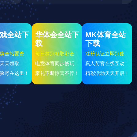
良好的射门机会。这种全方位的攻击方式，
的个人能力显得尤为重要。只要他能保持健
能否快速适应比赛节奏并找回最佳状态，是
情况需要通过不断参与训练来克服。
姆巴佩作为年轻球员中的佼佼者，他已经多
而这种自信也会传递给身边其他队友，从而