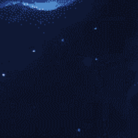
上一篇：
独行侠CEO热切展望弗拉格时代开…
相关推荐文章
贝弗利点评杜兰特与小卡谁更
在当今NBA圈子中，凯文·杜兰特和
2026-06-04