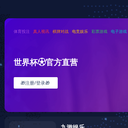
三亿体育官方网站
欢迎访问
三亿体育官方网站官网
，提
每日同步更新千场