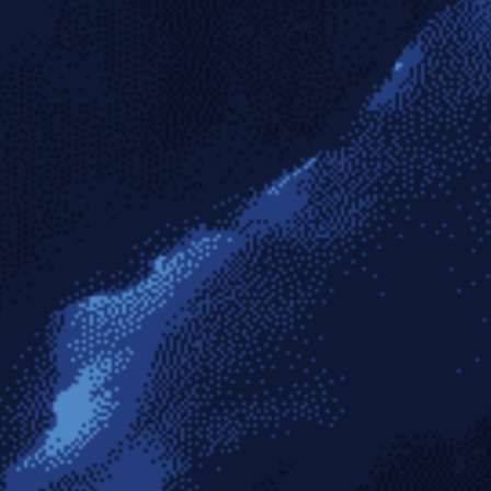
果姆巴佩能够调整好自己的心理状态，将会
拥有多名攻击型球员，但真正能充分发挥每
组重点研究的话题。
面对像皇马这样以控球见长且善于反击的大
适的位置与打法，他们才能最大化利用其个
活地进攻模式。这也是为何穆里尼奥曾说过
形力量，大幅增强了争胜希望。