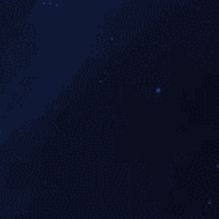
强称后者在
科怀·伦纳德都是备受瞩目的超级...