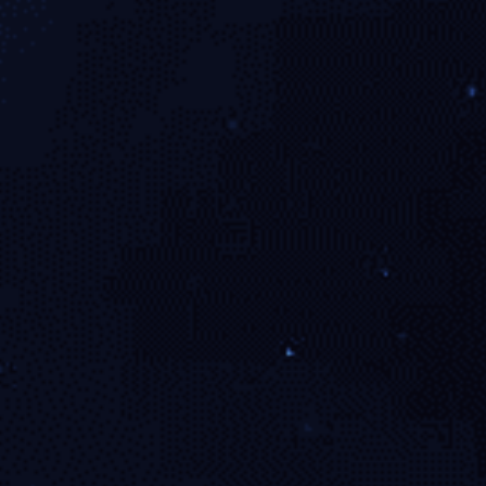
下一篇：
瑞安邓恩盛赞马卢阿奇与弗莱明显