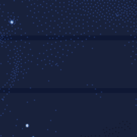
皇马与拜仁的欧冠大战
件进行深入探讨，分析他在即将到来的欧冠大战中对阵皇马与拜
从技术层面、心理状态、球队战术调整以及球迷期待四个方面展
结果的重要性，以及他在球队中的关键角色。最后，文章将对整
。
无疑是任何一支球队都梦寐以求的财富。他的速度、盘带能力以
，巴黎圣日耳曼明显受到影响，对手也更加容易防守，这直接导