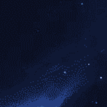
毫无疑问，对于广大巴黎圣日耳曼球迷而
渴望亲眼目睹他带领球队冲击冠军荣誉。
No less important 的是媒
面，也开始预测他将在接下来的欧冠赛事
Total 结合诸多意见反馈，我们可以
信无论最终结果如何，都将成为世界杯历
总结：
综上所述，姆巴佩伤愈复出对于巴黎圣日
变化多端的战术体系。同时，全体球迷及
成为左右比赛走向的重要因素之一。
未来几天内，全世界都会聚焦于这位年轻
高目标迈进，实现他们梦寐以求的发展蓝