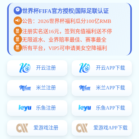
手机App
网页版
关于三亿体育官方网站官网
三亿体育官方网站官网是专注于体育赛事直播与互动体验的创新
平台，致力于为全球用户带来高速、安全与多样化的观赛服务体
验，覆盖多语种、多终端、多场景。