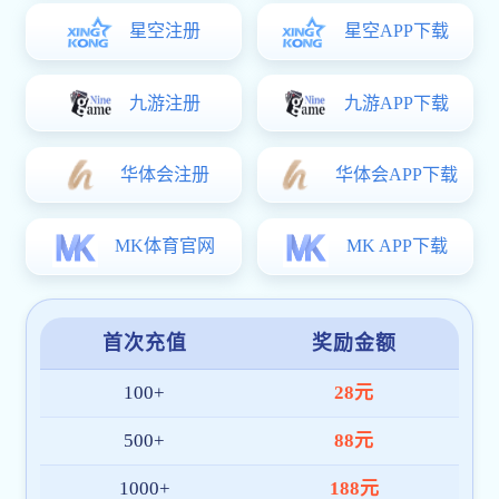
创立初心与品牌愿景
自创立之初，三亿体育官方网站官网就确立了“科技驱动体
育创新”的发展方向，融合赛事直播、数据分析与观赛互动
体验，打造兼具专业性与沉浸感的体育平台。 我们希望通
过技术力量让三亿体育-三亿(中国)一站式服务官方网站等体
育内容更便捷、更智能地触达全球用户。