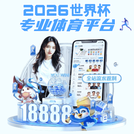
注册入口
三亿体育官方网站官网
APP与
网页版入口｜畅享全球体育赛
事与数据服务
欢迎访问
三亿体育官方网站官网
，提供全面覆
盖足球、篮球、电竞等项目的赛事资讯与数据内
容， 支持
APP下载
与
网页使用
，每日同步更新
千场比赛，聚焦热门体育内容， 助您轻松获取
赛事动态，掌握比赛节奏。