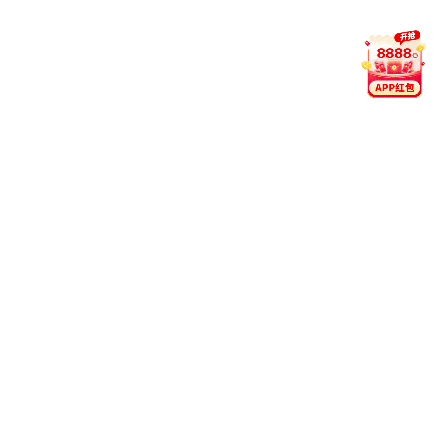
引发关注
乌拉圭国家队在国际足坛一直以来具有较高的竞争力，然而
近期却因主帅贝尔萨与球员之间的矛盾公开化而引发广泛...
阅读全文
2026-08-04
绿军对塔图姆和布朗态度迥异塔图姆交易询价遭拒绝
在篮球界，波士顿凯尔特人队（绿军）一直以其强大的竞争
力和深厚的球队文化著称。然而，随着球队核心球员的逐渐